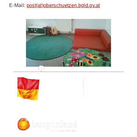
E-Mail:
post(at)oberschuetzen.bgld.gv.at