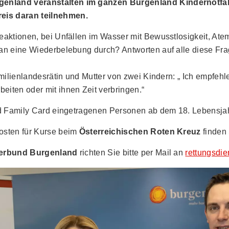
enland veranstalten im ganzen Burgenland Kindernotfal
eis daran teilnehmen.
eaktionen, bei Unfällen im Wasser mit Bewusstlosigkeit, Atem
an eine Wiederbelebung durch? Antworten auf alle diese Fra
milienlandesrätin und Mutter von zwei Kindern: „ Ich empfehl
iten oder mit ihnen Zeit verbringen.“
and Family Card eingetragenen Personen ab dem 18. Lebensjah
osten für Kurse beim
Österreichischen Roten Kreuz
finden
erbund Burgenland
richten Sie bitte per Mail an
rettungsdie