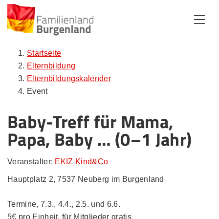
Zum Inhalt
Zum Menü
Zur Suche
Startseite
Elternbildung
Elternbildungskalender
Event
Baby-Treff für Mama,
Papa, Baby … (0–1 Jahr)
Veranstalter:
EKIZ Kind&Co
Hauptplatz 2, 7537 Neuberg im Burgenland
Termine, 7.3., 4.4., 2.5. und 6.6.
5€ pro Einheit, für Mitglieder gratis