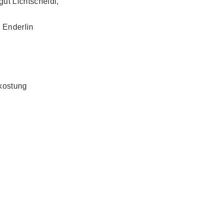
ut Lichtscheidl,
 Enderlin
rkostung