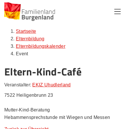
Zum Inhalt
Zum Menü
Zur Suche
Startseite
Elternbildung
Elternbildungskalender
Event
Eltern-Kind-Café
Veranstalter:
EKIZ Uhudlerland
7522 Heiligenbrunn 23
Mutter-Kind-Beratung
Hebammensprechstunde mit Wiegen und Messen