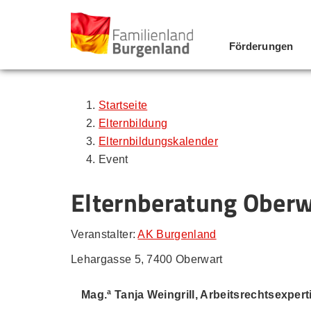
Förderungen
Zum Inhalt
Zum Menü
Zur Suche
Startseite
Elternbildung
Elternbildungskalender
Event
Elternberatung Oberw
Veranstalter:
AK Burgenland
Lehargasse 5, 7400 Oberwart
Mag.ª Tanja Weingrill, Arbeitsrechtsexper