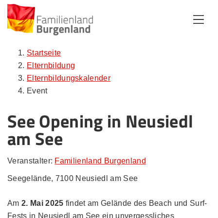
Zum Inhalt
Zum Menü
Zur Suche
Startseite
Elternbildung
Elternbildungskalender
Event
See Opening in Neusiedl
am See
Veranstalter:
Familienland Burgenland
Seegelände, 7100 Neusiedl am See
Am
2. Mai 2025
findet am Gelände des Beach und Surf-
Fests in Neusiedl am See ein unvergessliches