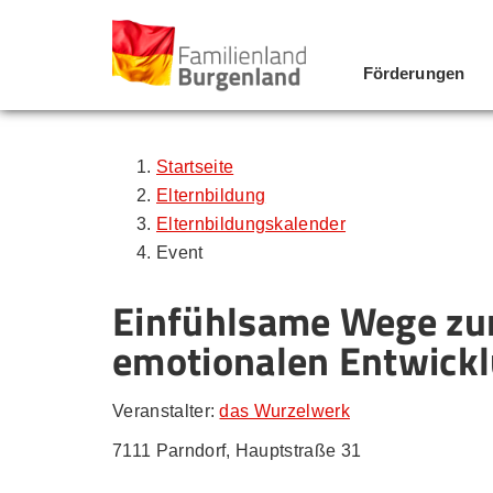
Förderungen
Zum Inhalt
Zum Menü
Zur Suche
Startseite
Elternbildung
Elternbildungskalender
Event
Einfühlsame Wege zur
emotionalen Entwick
Veranstalter:
das Wurzelwerk
7111 Parndorf, Hauptstraße 31