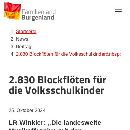
Zum Inhalt
Zum Menü
Zur Suche
Startseite
News
Beitrag
2.830 Blockflöten für die Volksschulkinder&nbsp;
2.830 Blockflöten für
die Volksschulkinder
25. Oktober 2024
LR Winkler: „Die landesweite