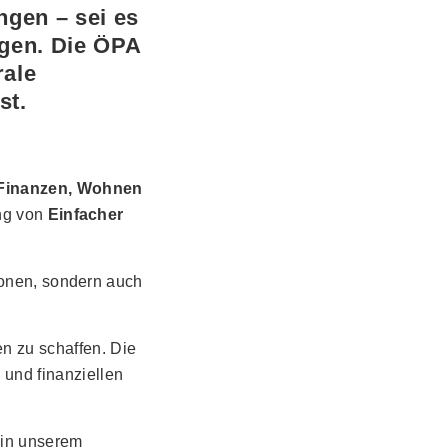
ngen – sei es
agen. Die ÖPA
rale
st.
 Finanzen, Wohnen
ung von
Einfacher
sonen, sondern auch
n zu schaffen. Die
g
und finanziellen
 in unserem