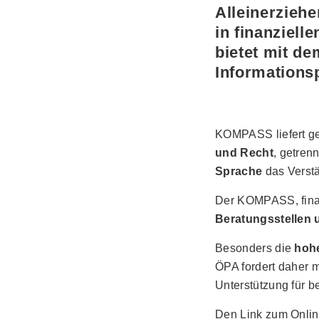
Alleinerzieh
in finanziell
bietet mit de
Informationsp
KOMPASS liefert ge
und Recht
, getren
Sprache
das Verstä
Der KOMPASS, finanz
Beratungsstellen 
Besonders die
hoh
ÖPA fordert daher 
Unterstützung für b
Den Link zum Onli