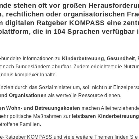
ende stehen oft vor großen Herausforderu
en, rechtlichen oder organisatorischen Fr
m digitalen Ratgeber
KOMPASS
eine zent
lattform, die in
104 Sprachen
verfügbar i
bündelte Informationen zu
Kinderbetreuung, Gesundheit,
nt nach Bundesländern abrufbar. Zudem erleichtert die Nutz
ndnis komplexer Inhalte.
iert durch das Sozialministerium, soll nicht nur Einzelper
und Organisationen
als wertvolle Ressource dienen.
en Wohn- und Betreuungskosten
machen Alleinerziehende
mehr politische Maßnahmen zur
leistbaren Kinderbetreuun
etroffene Familien.
ne-Ratgeber KOMPASS und viele weitere Themen finden Sie