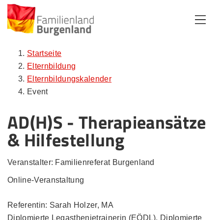
Zum Inhalt
Zum Menü
Zur Suche
Startseite
Elternbildung
Elternbildungskalender
Event
AD(H)S - Therapieansätze
& Hilfestellung
Veranstalter: Familienreferat Burgenland
Online-Veranstaltung
Referentin: Sarah Holzer, MA
Diplomierte Legasthenietrainerin (EÖDL), Diplomierte