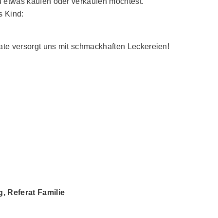
du etwas kaufen oder verkaufen möchtest.
s Kind:
ate versorgt uns mit schmackhaften Leckereien!
 Referat Familie