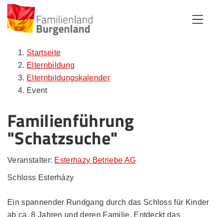
Zum Inhalt
Zum Menü
Zur Suche
Startseite
Elternbildung
Elternbildungskalender
Event
Familienführung
"Schatzsuche"
Veranstalter:
Esterhazy Betriebe AG
Schloss Esterházy
Ein spannender Rundgang durch das Schloss für Kinder
ab ca. 8 Jahren und deren Familie. Entdeckt das