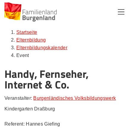
Zum Inhalt
Zum Menü
Zur Suche
Startseite
Elternbildung
Elternbildungskalender
Event
Handy, Fernseher,
Internet & Co.
Veranstalter:
Burgenländisches Volksbildungswerk
Kindergarten Draßburg
Referent: Hannes Giefing