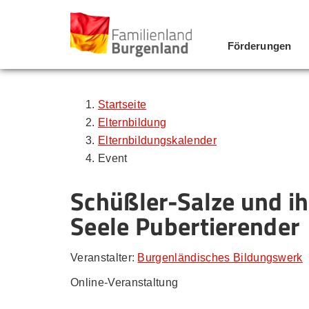
Förderungen
Zum Inhalt
Zum Menü
Zur Suche
Startseite
Elternbildung
Elternbildungskalender
Event
Schüßler-Salze und i
Seele Pubertierender
Veranstalter:
Burgenländisches Bildungswerk
Online-Veranstaltung