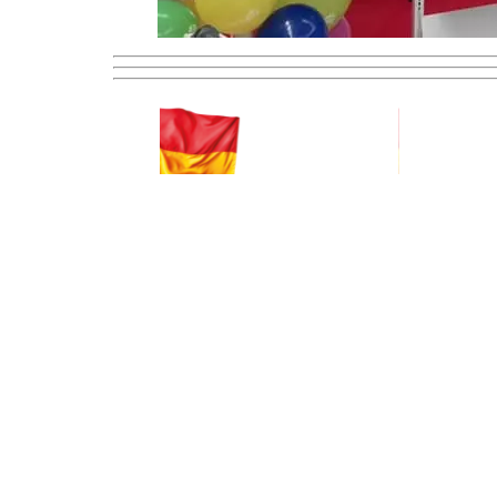
Amt der Burgenländischen Landesregierung,
Marktstraße 3, 7000 Eisenstadt
057/600-2523
post.a9-familie(at)bgld.gv.at
Kontakt