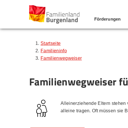
Förderungen
Zum Inhalt
Zum Menü
Zur Suche
Startseite
Familieninfo
Familienwegweiser
Familienwegweiser für
Alleinerziehende Eltern stehen
alleine tragen. Oft müssen sie