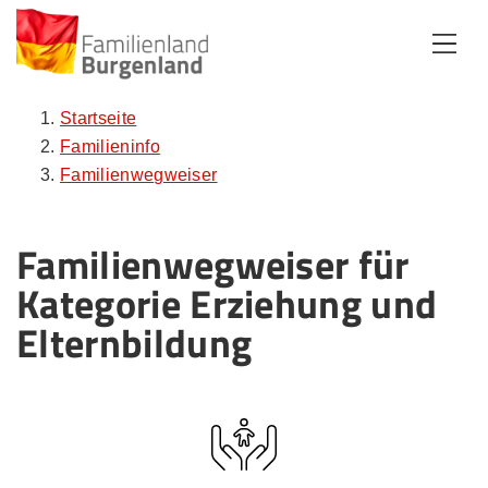
Zum Inhalt
Zum Menü
Zur Suche
Startseite
Familieninfo
Familienwegweiser
Familienwegweiser für
Kategorie Erziehung und
Elternbildung