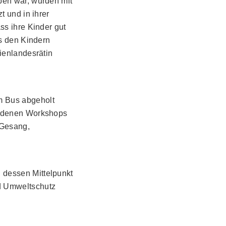
ben war, wurden mit
t und in ihrer
ss ihre Kinder gut
ss den Kindern
ienlandesrätin
m Bus abgeholt
iedenen Workshops
 Gesang,
 dessen Mittelpunkt
d Umweltschutz