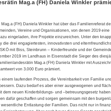
srätin Mag.a (FH) Daniela Winkler prämi
 Mag.a (FH) Daniela Winkler hat über das Familienreferat d
meinden, Vereine und Organisationen, von denen 2019 eine
azu eingeladen, ihre Projekte einzureichen. Unter den knap
 die drei engagiertesten, innovativsten und elternfreundlichst
ASKÖ mit Biss, Steinbrunn – Kinderfreunde und der Gemein
mber 2019 im Landhaus in Eisenstadt die Sieger des diesjä
milienlandesrätin Mag.a (FH) Daniela Winkler mit Auszeic
amtwert von 3.000 Euro prämiert.
n einem laufenden Prozess, die Vereinbarkeit von Familie un
bessern. Dazu bedarf es aber einer ausgewogenen und flä
it dem neuen Kinderbildungs- und –betreuungsgesetz haben
en dafür geschaffen und sorgen gemeinsam mit den burgen
wesentliche Entlastung der Familien. Das nicht nur in finanzi