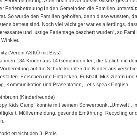
er Ferienbetreuung. Aber noch bevor dieses Gesetz geschrie
der Ferienbetreuung in den Gemeinden die Familien unterstütz
tet. So wurde den Familien geholfen, denn diese wussten, da
ens betreut sind. Noch viel wichtiger war es allerdings, da
eressante und lustige Ferientage beschert wurden“, so Famil
 Winkler.
itz (Verein ASKÖ mit Biss)
en 134 Kinder aus 14 Gemeinden teil, die täglich mit de
Vorbereitung auf die Schule konnten die Kinder aus versch
Gestalten, Forschen und Entdecken, Fußball, Musizieren und
ng, Kommunikation und Präsentation, Let's speak English
einbrunn (Kinderfreunde)
py Kids Camp" konnte mit seinem Schwerpunkt „Umwelt", in
tigkeit, Müllvermeidung, gesunde Ernährung, Recycling un
n.
kt erreicht den 3. Preis