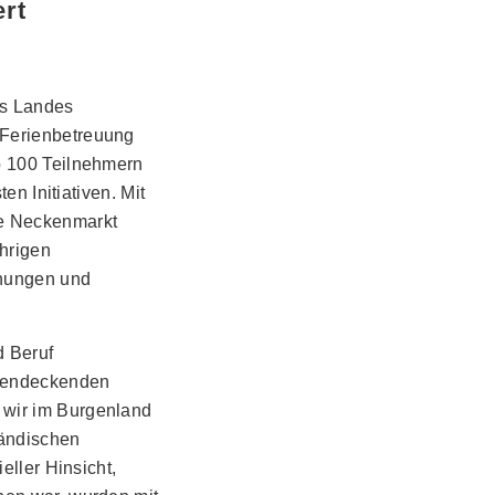
ert
es Landes
 Ferienbetreuung
p 100 Teilnehmern
en Initiativen. Mit
de Neckenmarkt
hrigen
hnungen und
d Beruf
chendeckenden
 wir im Burgenland
ländischen
eller Hinsicht,