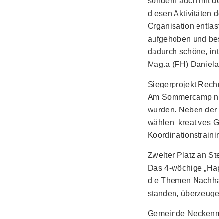
sondern auch mit d
diesen Aktivitäten 
Organisation entlas
aufgehoben und best
dadurch schöne, int
Mag.a (FH) Daniela
Siegerprojekt Rechn
Am Sommercamp nahm
wurden. Neben der 
wählen: kreatives 
Koordinationstraini
Zweiter Platz an St
Das 4-wöchige „Hap
die Themen Nachhal
standen, überzeuge
Gemeinde Neckenmar