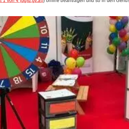
t 1 von 4 (bgld.gv.at)
) online beantragen und so in den Genu