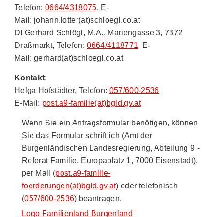
Telefon:
0664/4318075
, E-
Mail: johann.lotter(at)schloegl.co.at
DI Gerhard Schlögl, M.A., Mariengasse 3, 7372
Draßmarkt, Telefon:
0664/4118771
, E-
Mail: gerhard(at)schloegl.co.at
Kontakt:
Helga Hofstädter, Telefon:
057/600-2536
E-Mail:
post.a9-familie(at)bgld.gv.at
Wenn Sie ein Antragsformular benötigen, können
Sie das Formular schriftlich (Amt der
Burgenländischen Landesregierung, Abteilung 9 -
Referat Familie, Europaplatz 1, 7000 Eisenstadt),
per Mail (
post.a9-familie-
foerderungen(at)bgld.gv.at
) oder telefonisch
(
057/600-2536
) beantragen.
Logo Familienland Burgenland