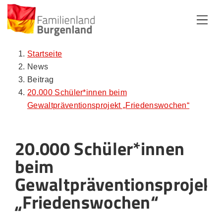
Zum Inhalt
Zum Menü
Zur Suche
Startseite
News
Beitrag
20.000 Schüler*innen beim
Gewaltpräventionsprojekt „Friedenswochen“
20.000 Schüler*innen
beim
Gewaltpräventionsprojekt
„Friedenswochen“