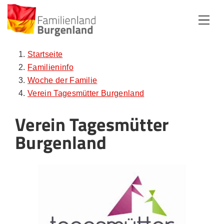
Zum Inhalt
Zum Menü
Zur Suche
Startseite
Familieninfo
Woche der Familie
Verein Tagesmütter Burgenland
Verein Tagesmütter
Burgenland