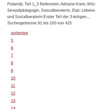
Pubertät, Teil 1_3 Referentin: Adriane Krem, MSc
Sexualpädagogin, Sexualberaterin, Dipl. Lebens-
und Sozialberaterin Erster Teil der 3-teiligen…
Suchergebnisse 91 bis 100 von 425
vorherige
5
6
7
8
9
10
11
12
13
14